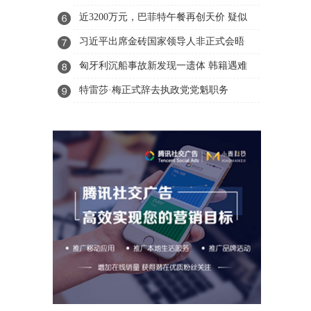
欧洲最穷国家
近3200万元，巴菲特午餐再创天价 疑似
中国商人孙宇晨拍下
习近平出席金砖国家领导人非正式会晤
匈牙利沉船事故新发现一遗体 韩籍遇难
者增至19人
特雷莎·梅正式辞去执政党党魁职务