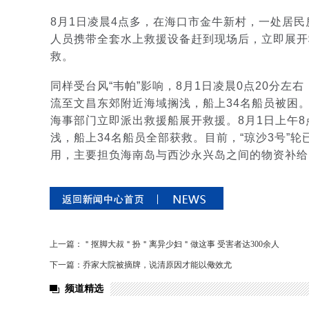
8月1日凌晨4点多，在海口市金牛新村，一处居
人员携带全套水上救援设备赶到现场后，立即展开
救。
同样受台风“韦帕”影响，8月1日凌晨0点20分左
流至文昌东郊附近海域搁浅，船上34名船员被困。
海事部门立即派出救援船展开救援。8月1日上午8
浅，船上34名船员全部获救。目前，“琼沙3号”轮已
用，主要担负海南岛与西沙永兴岛之间的物资补给
上一篇：＂抠脚大叔＂扮＂离异少妇＂做这事 受害者达300余人
下一篇：乔家大院被摘牌，说清原因才能以儆效尤
频道精选