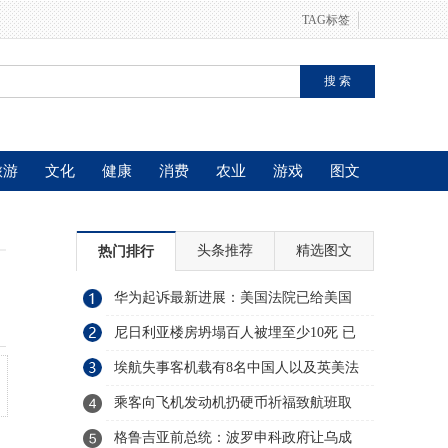
TAG标签
旅游
文化
健康
消费
农业
游戏
图文
头条推荐
精选图文
热门排行
华为起诉最新进展：美国法院已给美国
政府发传票
尼日利亚楼房坍塌百人被埋至少10死 已
约40人获救
埃航失事客机载有8名中国人以及英美法
加多国乘客
乘客向飞机发动机扔硬币祈福致航班取
消 赔款5万
格鲁吉亚前总统：波罗申科政府让乌成