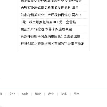
长期吸食奶茶杯或致闭经不孕 奶茶杯会导
吉野家吃出蟑螂后检查又发现43只 每月
知名橄榄菜企业生产环境触目惊心 网友：
3元一根土烟换包装变2000元一盒雪茄
葡超第19轮综述 本菲卡四连胜领跑
英超夺冠赔率阿森纳重回第1 全因曼城输
桂林创富之旅暨华南区首届数字经济与新消
游
|
文化
|
健康
|
消费
|
农业
|
游戏
|
图文