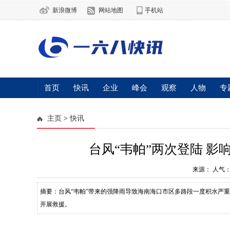
新浪微博
网站地图
手机站
首页
快讯
企业
峰会
观察
人物
专
主页
>
快讯
台风“韦帕”两次登陆 
来源：
人气
摘要：台风“韦帕”带来的强降雨导致海南海口市区多路段一度积水严重
开展救援。