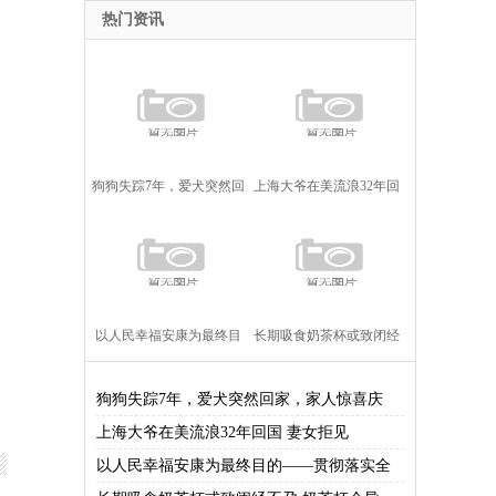
热门资讯
狗狗失踪7年，爱犬突然回
上海大爷在美流浪32年回
家，家人惊喜庆祝，包饺
国 妻女拒见 困惑多疑点多
子庆团圆！
以人民幸福安康为最终目
长期吸食奶茶杯或致闭经
的——贯彻落实全国两会
不孕 奶茶杯会导致不孕吗
狗狗失踪7年，爱犬突然回家，家人惊喜庆
上海大爷在美流浪32年回国 妻女拒见
精神综述之一
以人民幸福安康为最终目的——贯彻落实全