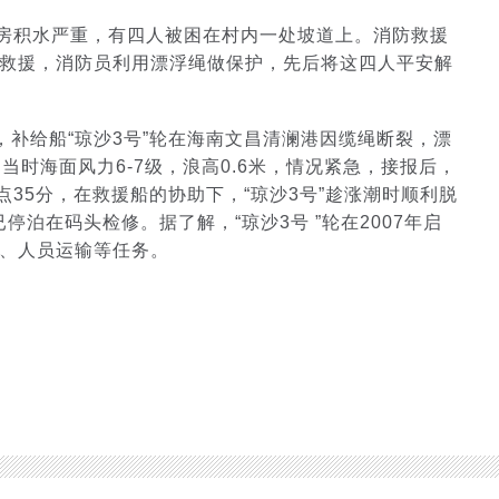
民房积水严重，有四人被困在村内一处坡道上。消防救援
救援，消防员利用漂浮绳做保护，先后将这四人平安解
右，补给船“琼沙3号”轮在海南文昌清澜港因缆绳断裂，漂
当时海面风力6-7级，浪高0.6米，情况紧急，接报后，
点35分，在救援船的协助下，“琼沙3号”趁涨潮时顺利脱
停泊在码头检修。据了解，“琼沙3号 ”轮在2007年启
、人员运输等任务。