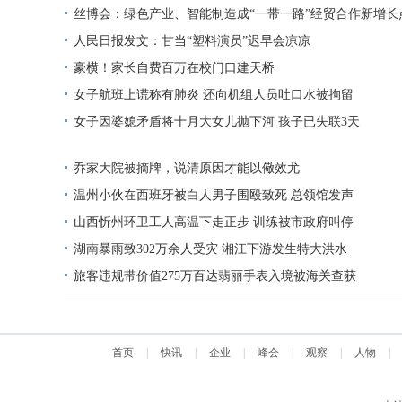
丝博会：绿色产业、智能制造成“一带一路”经贸合作新增长
人民日报发文：甘当“塑料演员”迟早会凉凉
豪横！家长自费百万在校门口建天桥
女子航班上谎称有肺炎 还向机组人员吐口水被拘留
女子因婆媳矛盾将十月大女儿抛下河 孩子已失联3天
乔家大院被摘牌，说清原因才能以儆效尤
温州小伙在西班牙被白人男子围殴致死 总领馆发声
山西忻州环卫工人高温下走正步 训练被市政府叫停
湖南暴雨致302万余人受灾 湘江下游发生特大洪水
旅客违规带价值275万百达翡丽手表入境被海关查获
首页
|
快讯
|
企业
|
峰会
|
观察
|
人物
|