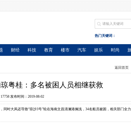
热门关键词：
题
财经
科技
教育
楼市
汽车
娱乐
时尚
返回首页
影响琼粤桂：多名被困人员相继获救
：
17758 发布时间：2019-08-02
，同时大风还导致“琼沙3号”轮在海南文昌清澜港搁浅，34名船员被困，相关部门全力