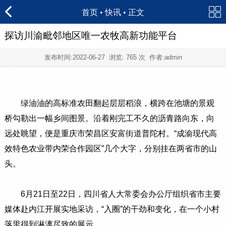
首页
•
快讯
• 正文
探访川渝毗邻地区唯一农牧高新功能平台
发布时间:
2022-06-27
浏览:
765 次 作者:admin
绿油油的高标准农田翻起层层稻浪，横跨在池塘的景观
桥勾勒出一幅乡间图景。沿着刚完工不久的沥青路向东，向
远处眺望，便是重庆市荣昌区安富街道普陀村。“成渝现代高
效特色农业带内荣合作园区”几个大字，分别挂在两省市的山
头。
6月21日至22日，四川省人大常委会办公厅组织省市主要
媒体赴内江开展实地采访，“入圈”的干劲和变化，在一个小村
落里得到淋漓尽致的展示。