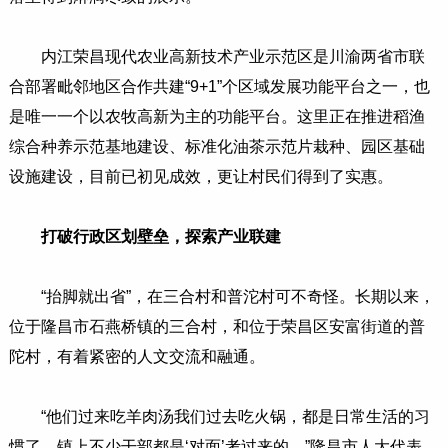
内江荣昌现代农业高新技术产业示范区是川渝两省市联
合部署毗邻地区合作共建“9+1”个区域发展功能平台之一，也
是唯一一个以农牧高新为主的功能平台。这里正在推进稻渔
综合种养示范基地建设、标准化油茶示范片栽种、园区基础
设施建设，目前已初见成效，更让村民们得到了实惠。
打破行政区划壁垒，探索产业联建
“抬脚就出省”，在三合村和普沱村可不奇怪。长期以来，
位于隆昌市石燕桥镇的三合村，和位于荣昌区安富街道的普
陀村，有着紧密的人文交流和融通。
“他们过来吃羊肉汤我们过去吃火锅，都是日常生活的习
惯了，镇上不少干部都是‘对面’考过来的。”隆昌市人大代表、