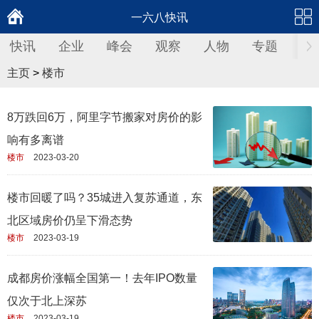
一六八快讯
快讯
企业
峰会
观察
人物
专题
财
主页
>
楼市
8万跌回6万，阿里字节搬家对房价的影
响有多离谱
楼市
2023-03-20
楼市回暖了吗？35城进入复苏通道，东
北区域房价仍呈下滑态势
楼市
2023-03-19
成都房价涨幅全国第一！去年IPO数量
仅次于北上深苏
楼市
2023-03-19