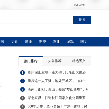
TAG标签
旅游
文化
健康
消费
农业
游戏
图文
头条推荐
精选图文
热门排行
贵州深山发现一座大佛，比乐山大佛还
高出4米，网友：烂尾工程
重庆这一人工湖，地处开城区，由41个
岛屿，30多个湖湾组成
湖南：邵阳，崀山，登顶“华山西峰”，俯
史
瞰“鲸鱼闹海”
湖北宜昌：打造长江国家文化公园重要
支撑
800年历史，兰花名镇！广东一古镇，民