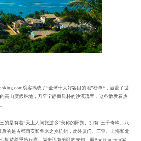
oking.com缤客揭晓了“全球十大好客目的地”榜单*，涵盖了世
的高山度假胜地，乃至宁静而质朴的沙漠瑰宝，这些散发着热
。
三的是有着“天上人间旅游乡”美称的阳朔、拥有“三千奇峰、八
随其后的是古都西安和鱼米之乡杭州，此外厦门、三亚、上海和北
待着重拾行囊，脚步迈向美丽的未知，而Booking.com缤