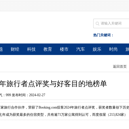
热门关键词：
题
财经
科技
教育
楼市
汽车
娱乐
时尚
返回首页
2024年旅行者点评奖与好客目的地榜单
气：
999 发布时间：2024-02-27
旅行合作伙伴，荣获了Booking.com缤客2024年旅行者点评奖，获奖者数量创下历
七年成为获奖最多的住宿类型，共有逾71万家公寓得到认可，而度假屋（213,824家）
ial d