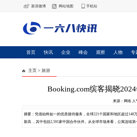
新浪微博
网站地图
手机站
首页
快讯
企业
峰会
观察
人物
专
主页
>
旅游
Booking.com缤客揭晓
来源：网络
人
摘要：凭借始终如一的优质接待服务，全球221个国家和地区超过148万家
新高 ，其中包括2,591家中国合作伙伴。从全球市场来看，公寓连续第
也第二次超越酒店（179,357家），位居第二。巴西的阿拉亚尔达茹达 (Arra