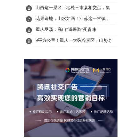
间艺术享誉全国，就在广州
山西这一景区，地处三市县相交点，集
华夏古今精华于一体
花果遍地，山水如画！江苏这一古镇，
地处吴中区，还是苏绣发源地
重庆巫溪：高山“避暑游”受青睐
9平方公里！重庆一大裂谷景区，山势奇
峻多姿，森林覆盖率达92.7%