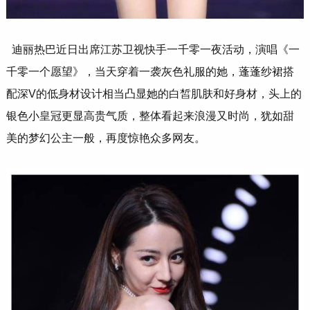
迪丽热巴近日出席江苏卫视快手一千零一夜活动，演唱《一
千零一个愿望》，当天穿着一袭灰色礼服的她，蓬蓬纱裙搭
配深V的低身材设计相当凸显她的白皙肌肤和好身材，头上的
银色小皇冠更显高贵气质，整体看起来浪漫又时尚，犹如甜
美的梦幻公主一般，再度惊艳众多网友。