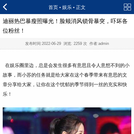
首页
•
娱乐
• 正文
迪丽热巴暴瘦照曝光！脸颊消风锁骨暴突，吓坏各
位粉丝！
发布时间:
2022-06-29
浏览:
2259 次 作者:admin
在娱乐圈里边，总是会发生很多有意思且令人意想不到的小
故事，而小苏的任务就是给大家在这个春季带来有意思的文
章分享给大家，让你在这个忧郁的季节得到一丝的充实和快
乐！