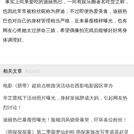
事实上向来爱吃的迪丽热巴，一向有娱乐圈著名吃货之称，
也因此常常被粉丝昵称为胖迪，不过即便热爱美食，迪丽热
巴也对自己的身材管理相当严格，近来暴瘦模样曝光，也有
网友心疼她太过拼命三娘，希望偶像拍完戏后能够好好将身
体调理好。
Related
相关文章
电影《脐带》超前点映路演活动在西影电影园区举办
辛芷蕾线下活动照片曝光，身材发福胖成大妈，引起网友热
烈讨论！
迪丽热巴暴瘦照曝光！脸颊消风锁骨暴突，吓坏各位粉丝！
《萌探探探案》第二季圆梦仙剑粉 萌探家族改写李逍遥赵灵